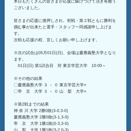
本日もたくさんの皆さまが応援に駆けつけて頂き有難う
ございました。
皆さまの応援に後押しされ、初戦・第２戦ともに勝利を
掴む事が出来たと選手・スタッフ一同感謝申し上げま
す。
次戦も応援の程、宜しくお願い申し上げます。
※次の試合は05月01日(日)、会場は慶應義塾大学となり
ます。
01日(日) 第1試合目 対 東京学芸大学 10:00～
※その他の結果
〇慶應義塾大学 ３ － ０ 東京学芸大学×
〇帝 京 大学 ３ － ０ 山 梨 大学×
※第2戦までの結果
神 奈 川 大学 2勝0敗(3-0,3-0)
慶應義塾大学 2勝0敗(3-1,3-0)
帝 京 大学 1勝1敗(0-3,3-0)
山 梨 大学 1勝1敗(3-2,0-3)