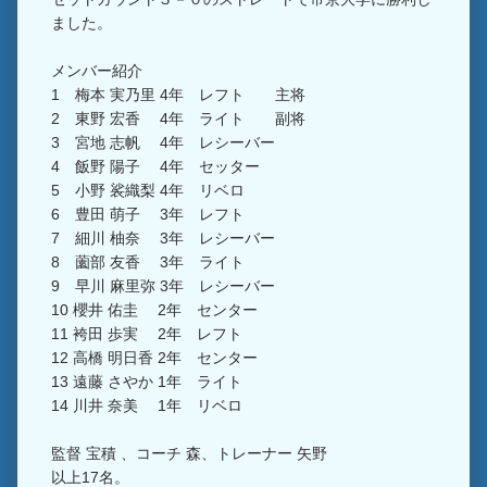
ました。
メンバー紹介
1 梅本 実乃里 4年 レフト 主将
2 東野 宏香 4年 ライト 副将
3 宮地 志帆 4年 レシーバー
4 飯野 陽子 4年 セッター
5 小野 裟織梨 4年 リベロ
6 豊田 萌子 3年 レフト
7 細川 柚奈 3年 レシーバー
8 薗部 友香 3年 ライト
9 早川 麻里弥 3年 レシーバー
10 櫻井 佑圭 2年 センター
11 袴田 歩実 2年 レフト
12 高橋 明日香 2年 センター
13 遠藤 さやか 1年 ライト
14 川井 奈美 1年 リベロ
監督 宝積 、コーチ 森、トレーナー 矢野
以上17名。