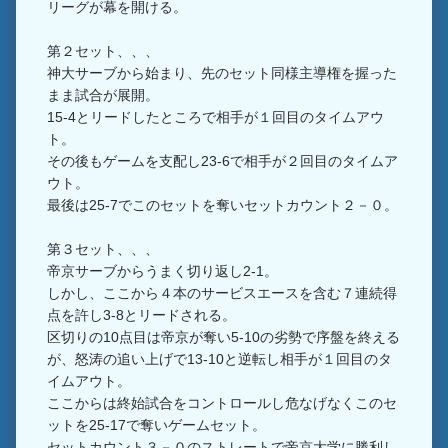
リーグが幕を開ける。
第２セット、、、
神大サーブから始まり、先のセット同様主導権を握った
まま試合が展開。
15-4とリードしたところで相手が１回目のタイムアウ
ト。
その後もゲームを支配し23-6で相手が２回目のタイムア
ウト。
最後は25-7でこのセットを奪いセットカウント２－０。
第３セット、、、
帝京サーブからうまく切り返し2-1。
しかし、ここから４本のサービスエースを含む７連続得
点を許し3-8とリードされる。
区切りの10点目は帝京が奪い5-10の劣勢で序盤を終える
が、怒涛の追い上げで13-10と逆転し相手が１回目のタ
イムアウト。
ここからは終始試合をコントロールし危なげなくこのセ
ットを25-17で奪いゲームセット。
セットカウント３－０のストレートで帝京大学に勝利し