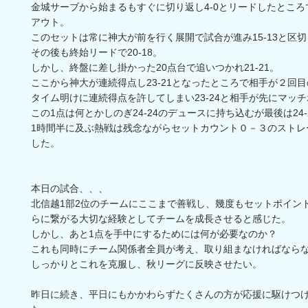
金城サーブから始まるもすぐに切り返し4-0とリードしたとこ
アウト。
このセットは常に神大が前を行く展開で試合が進み15-13と区
その後も終始リードで20-18。
しかし、終盤に差し掛かった20点台で追いつかれ21-21。
ここから神大が連続得点し23-21となったところで相手が２回
タイム明けに連続得点を許してしまい23-24と相手が先にマッ
この1点は何とかしのぎ24-24のデュースに持ち込むが最後は24-
1時間半に及ぶ熱戦は残念ながらセットカウント０－３のストレ
した。
本日の試合、、、
北信越1部2位のチームにここまで善戦し、幾度もセットポイン
らに繋がる大切な経験としてチームを成長させると感じた。
しかし、あと1点を手中にするためには何が必要なのか？
これも同時にチーム関係者全員が考え、取り組まなければなら
しっかりとこれを克服し、秋リーグに反映させたい。
昨日に続き、平日にもかかわらずたくさんの方が応援に駆けつ