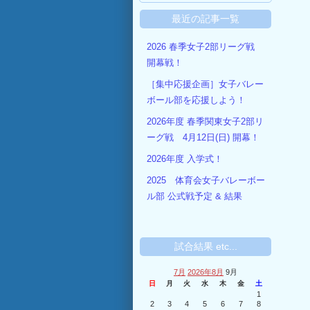
最近の記事一覧
2026 春季女子2部リーグ戦
開幕戦！
［集中応援企画］女子バレー
ボール部を応援しよう！
2026年度 春季関東女子2部リ
ーグ戦 4月12日(日) 開幕！
2026年度 入学式！
2025 体育会女子バレーボー
ル部 公式戦予定 & 結果
試合結果 etc...
7月
2026年8月
9月
日
月
火
水
木
金
土
1
2
3
4
5
6
7
8