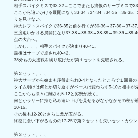
相手スパイクミスで33-32→ここでまたも痛恨のサーブミスで33-
ここから追いかける展開になり33-34→34-34→34-35→35-3
りを見せない。
神大レフトスパイクで36-35と前を行くが36-36→37-36→37-3
三度追いかける展開になり37-38→38-38→38-39→39-39→39-
点の大台へ。
しかし、、、相手スパイクが決まり40-41。
最後はサーブで崩され40-42。
38分もの大接戦を繰り広げたが第１セットを先取される。
第２セット、、、
神大サーブから始まも序盤走られ0-4となったところで１回目の
タイム明けは何とか切り返すがペースは変わらず5-10と相手が先
ここからも徐々に離され5-12と劣勢が続く。
何とかラリーに持ち込み追い上げを見せるがなかなかその差が縮
10-15。
その後も12-20とさらに差が広がる。
終盤に食い下がるものの17-25で第２セットも失いセットカウ
第３セット、、、