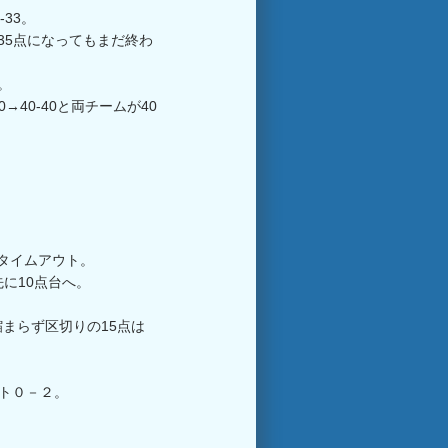
33。
5、35点になってもまだ終わ
7。
40→40-40と両チームが40
タイムアウト。
に10点台へ。
まらず区切りの15点は
ント０－２。