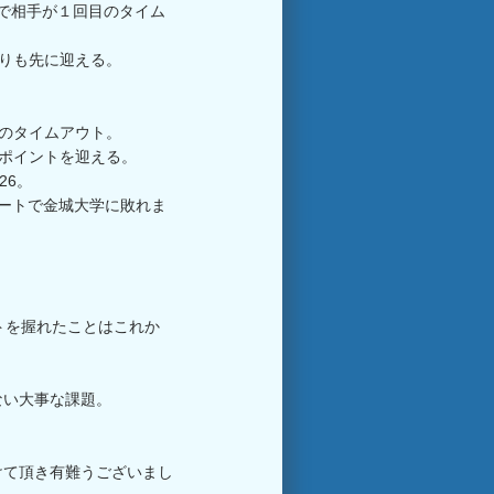
ろで相手が１回目のタイム
切りも先に迎える。
目のタイムアウト。
チポイントを迎える。
26。
ートで金城大学に敗れま
トを握れたことはこれか
ない大事な課題。
けて頂き有難うございまし