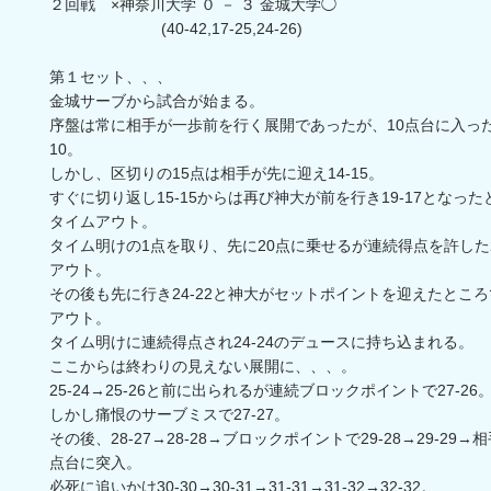
２回戦 ×神奈川大学 ０ － ３ 金城大学◯
(40-42,17-25,24-26)
第１セット、、、
金城サーブから試合が始まる。
序盤は常に相手が一歩前を行く展開であったが、10点台に入った
10。
しかし、区切りの15点は相手が先に迎え14-15。
すぐに切り返し15-15からは再び神大が前を行き19-17となっ
タイムアウト。
タイム明けの1点を取り、先に20点に乗せるが連続得点を許した2
アウト。
その後も先に行き24-22と神大がセットポイントを迎えたとこ
アウト。
タイム明けに連続得点され24-24のデュースに持ち込まれる。
ここからは終わりの見えない展開に、、、。
25-24→25-26と前に出られるが連続ブロックポイントで27-26
しかし痛恨のサーブミスで27-27。
その後、28-27→28-28→ブロックポイントで29-28→29-29→相
点台に突入。
必死に追いかけ30-30→30-31→31-31→31-32→32-32。