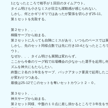
1となったところで相手が１回目のタイムアウト。
タイム明けも小さなミスが目立ち躍動感が感じられない。
しかし、何とかギリギリではあったが緊張を切らさず25-11。
第１セットを先取する。
第２セット、、、
桐蔭サーブから始まる。
第２セットに入っても自陣にミスがあり、いつものペースでは
しかし、先のセット同様点数では先に行き10-4となったところ
ウト。
なぜか、、、タイム明けも展開は変わらず。
ここから今春のリーグ戦で出場機会の少なかった選手を起用し
ズムを神大にもたらしたい。
終盤に２名の３年生をサーブ、バックアタック要員で起用した
が変わりつつある。
最後は25-12でこのセットを奪いセットカウント２－０。
第３セット、、、
神大サーブから始まる。
第２セット同様、中盤の１０点に差し掛かるところで３年生を