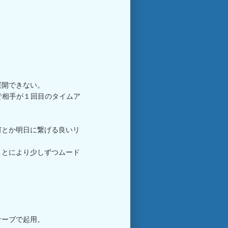
展開できない。
で相手が１回目のタイムア
何とか明日に繋げる良いリ
ことにより少しずつムード
サーブで起用。