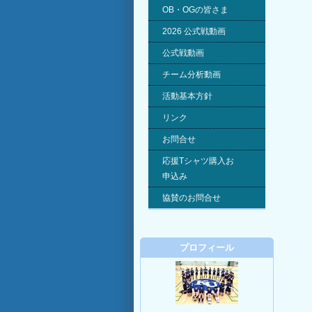
OB・OGの皆さま
2026 公式戦動画
公式戦動画
チーム分析動画
活動基本方針
リンク
お問合せ
応援Tシャツ購入お
申込み
協賛のお問合せ
プロフィール