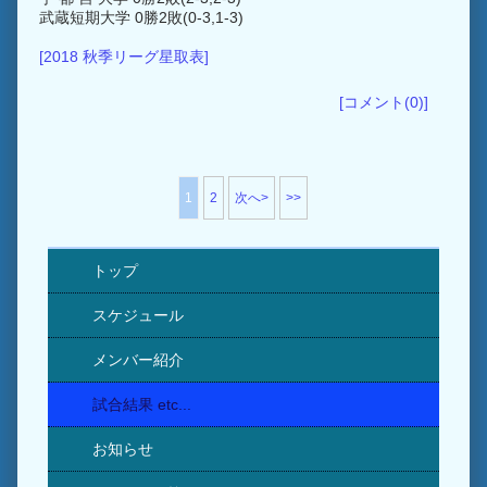
武蔵短期大学 0勝2敗(0-3,1-3)
[2018 秋季リーグ星取表]
[コメント(0)]
1
2
次へ>
>>
トップ
スケジュール
メンバー紹介
試合結果 etc...
お知らせ