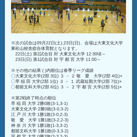
※次の試合は09月22日(土),23日(日)、会場は大東文化大学
東松山校舎総合体育館となります。
22日(土) 第2試合目 対 大東文化大学 12:30頃～
23日(日) 第1試合目 対 宇 都 宮 大学 11:00～
※その他の結果 ( )内順位は春季リーグ成績
〇大東文化大学(2部 3位) ３ － ２ 敬 愛 大学(2部 4位)×
〇早 稲 田 大学(2部 1位) ３ － １ 武蔵短期大学(2部 7位)×
〇都留文科大学(2部 6位) ３ － ２ 宇 都 宮 大学(2部 5位)×
※第2戦終了時点の順位
早 稲 田 大学 2勝0敗(3-1,3-1)
大東文化大学 2勝0敗(3-0,3-2)
江 戸 川 大学 1勝1敗(3-0,2-3)
敬 愛 大学 1勝1敗(3-2,2-3)
神 奈 川 大学 1勝1敗(1-3,3-2)
都留文科大学 1勝1敗(0-3,3-2)
宇 都 宮 大学 0勝2敗(2-3,2-3)