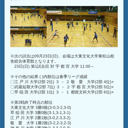
※次の試合は09月23日(日)、会場は大東文化大学東松山校
舎総合体育館となります。
23日(日) 第1試合目 対 宇 都 宮 大学 11:00～
※その他の結果 ( )内順位は春季リーグ成績
〇江 戸 川 大学(2部 2位) ３ － ２ 敬 愛 大学(2部 4位)×
〇武蔵短期大学(2部 7位) ３ － ２ 宇 都 宮 大学(2部 5位)×
〇早 稲 田 大学(2部 1位) ３ － １ 都留文科大学(2部 6位)×
※第3戦終了時点の順位
大東文化大学 3勝0敗(3-0,3-2,3-0)
早 稲 田 大学 3勝0敗(3-1,3-1,3-1)
江 戸 川 大学 2勝1敗(3-0,2-3,3-2)
敬 愛 大学 1勝2敗(3-2,2-3,2-3)
神 奈 川 大学 1勝2敗(1-3,3-2,0-3)