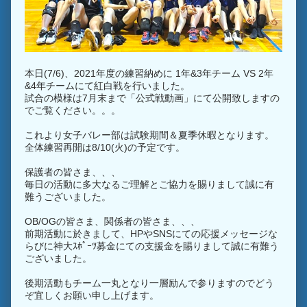
本日(7/6)、2021年度の練習納めに 1年&3年チーム VS 2年
&4年チームにて紅白戦を行いました。
試合の模様は7月末まで「公式戦動画」にて公開致しますの
でご覧ください。。。
これより女子バレー部は試験期間＆夏季休暇となります。
全体練習再開は8/10(火)の予定です。
保護者の皆さま、、、
毎日の活動に多大なるご理解とご協力を賜りまして誠に有
難うございました。
OB/OGの皆さま、関係者の皆さま、、、
前期活動に於きまして、HPやSNSにての応援メッセージな
らびに神大ｽﾎﾟｰﾂ募金にての支援金を賜りまして誠に有難う
ございました。
後期活動もチーム一丸となり一層励んで参りますのでどう
ぞ宜しくお願い申し上げます。