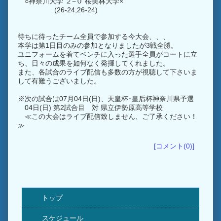
○神奈川大学 ２−０ 桜美林大学×
(26-24,26-24)
待ちに待ったチーム全員で参加する今大会、、、
本学は第1日目のみの参加となりましたが3戦全勝。
ユニフォームを着てベンチに入った選手全員がコートに立
ち、日々の成果を如何なく発揮してくれました。
また、各試合のライブ配信も多数の方が視聴して下さいま
して有難うございました。
※次の試合は07月04日(日)、天皇杯･皇后杯神奈川県予選
04日(日) 第2試合目 対 県立伊勢原高等学校
≪この大会はライブ配信致しません、ご了承ください！
≫
[コメント(0)]
トップ
スケジュール