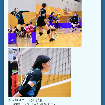
第２戦 Aコート第2試合
○神奈川大学 ２−１ 敬愛大学×