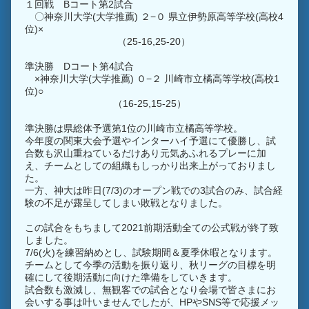
１回戦 Bコート第2試合
〇神奈川大学(大学推薦) ２−０ 県立伊勢原高等学校(高校4
位)×
（25-16,25-20）
準決勝 Dコート第4試合
×神奈川大学(大学推薦) ０−２ 川崎市立橘高等学校(高校1
位)○
（16-25,15-25）
準決勝は県総体予選第1位の川崎市立橘高等学校。
今年度の関東大会予選やインターハイ予選にて優勝し、試
合数も沢山重ねているだけあり元気あふれるプレーに加
え、チームとしての組織もしっかり出来上がっておりまし
た。
一方、神大は昨日(7/3)のオープン戦での3試合のみ、試合経
験の不足が露呈してしまい敗戦となりました。
この試合をもちまして2021前期活動全ての公式戦が終了致
しました。
7/6(火)を練習納めとし、試験期間＆夏季休暇となります。
チームとして今季の活動を振り返り、秋リーグの目標を明
確にして後期活動に向けた準備をしていきます。
試合数も激減し、無観客での試合となり会場で皆さまにお
会いする事は叶いませんでしたが、HPやSNS等で応援メッ