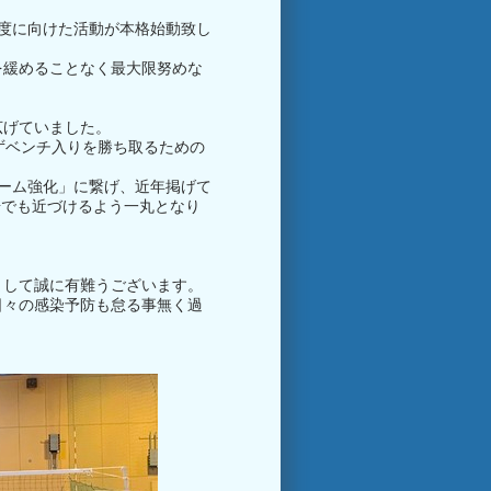
3年度に向けた活動が本格始動致し
を緩めることなく最大限努めな
広げていました。
ずベンチ入りを勝ち取るための
チーム強化」に繋げ、近年掲げて
歩でも近づけるよう一丸となり
まして誠に有難うございます。
日々の感染予防も怠る事無く過