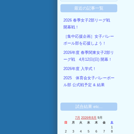
最近の記事一覧
2026 春季女子2部リーグ戦
開幕戦！
［集中応援企画］女子バレー
ボール部を応援しよう！
2026年度 春季関東女子2部リ
ーグ戦 4月12日(日) 開幕！
2026年度 入学式！
2025 体育会女子バレーボー
ル部 公式戦予定 & 結果
試合結果 etc...
7月
2026年8月
9月
日
月
火
水
木
金
土
1
2
3
4
5
6
7
8