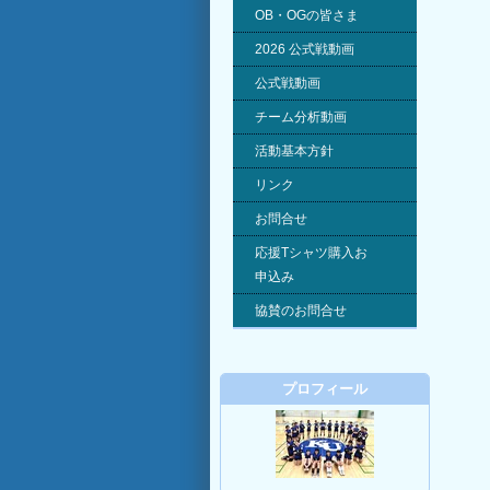
OB・OGの皆さま
2026 公式戦動画
公式戦動画
チーム分析動画
活動基本方針
リンク
お問合せ
応援Tシャツ購入お
申込み
協賛のお問合せ
プロフィール