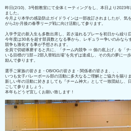
昨日(2/10)、3号館教室にて全体ミーティングをし、本日より202
ました。
今月より本学の感染防止ガイドラインは一部改訂されましたが、気
がら2か月後の春季リーグ戦に向け活動して参ります。
入学予定の新入生も多数出席し、若さ溢れるプレーを初日から繰り
今年度は30名を超す部員数となる事から、レギュラー争いのみなら
競争も激化する事が予想されます。
全員で切磋琢磨すると共に、「チーム内競争 ⇒ 個の底上げ」を「
いる目標の“1部⇔2部入替戦出場”を先ずは達成し、その先の夢に一
励んで参ります。
選手ご家族の皆さま・OB/OGの皆さま・関係者の皆さま、、、
いつも女子バレーボール部の活動に多大なるご理解とご協力を賜り
新しい年の活動に於きましても『チーム神大』として一致団結し、
ごして参りましょう。
本年もどうぞ宜しくお願い致します！