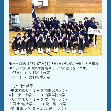
※次の試合は06月07日(土),8日(日) 会場は神奈川大学横浜
キャンパス,東海大学湘南キャンパス館となります。
07日(土) 対戦相手未定
08日(日) 対戦相手未定
※その他の結果
○平成国際大学 ３ − ０ 国際武道大学×
○中 央 大学 ３ − ０ 山梨学院大学×
○大東文化大学 ３ − ０ 立 教 大学×
〇国 士 館 大学 ３ − ０ 松 蔭 大学×
○早 稲 田 大学 ３ − ２ 江 戸 川 大学×