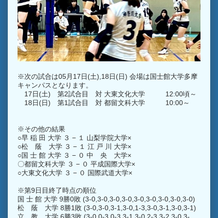
※次の試合は05月17日(土),18日(日) 会場は国士館大学多摩
キャンパスとなります。
17日(土) 第2試合目 対 大東文化大学 12:00頃～
18日(日) 第1試合目 対 都留文科大学 10:00～
※その他の結果
○早 稲 田 大学 ３ − １ 山梨学院大学×
○松 蔭 大学 ３ − １ 江 戸 川 大学×
○国 士 館 大学 ３ − ０ 中 央 大学×
〇都留文科大学 ３ − ０ 平成国際大学×
○大東文化大学 ３ − ０ 国際武道大学×
※第9日目終了時点の順位
国 士 館 大学 9勝0敗 (3-0,3-0,3-0,3-0,3-0,3-0,3-0,3-0,3-0)
松 蔭 大学 8勝1敗 (3-0,3-0,3-1,3-0,1-3,3-0,3-1,3-0,3-1)
立 教 大学 6勝3敗 (3-0,0-3,0-3,3-1,3-0,2-3,3-2,3-0,3-