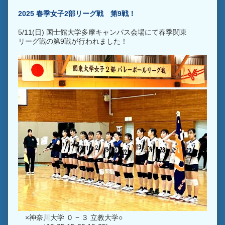
2025 春季女子2部リーグ戦 第9戦！
5/11(日) 国士館大学多摩キャンパス会場にて春季関東
リーグ戦の第9戦が行われました！
×神奈川大学 ０ − ３ 立教大学○