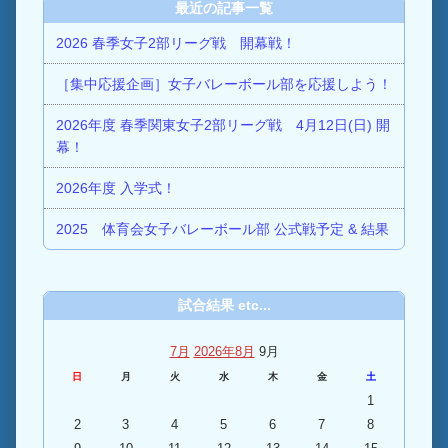
最近の記事一覧
2026 春季女子2部リーグ戦 開幕戦！
［集中応援企画］女子バレーボール部を応援しよう！
2026年度 春季関東女子2部リーグ戦 4月12日(日) 開
幕！
2026年度 入学式！
2025 体育会女子バレーボール部 公式戦予定 & 結果
試合結果 etc...
7月
2026年8月
9月
日
月
火
水
木
金
土
1
2
3
4
5
6
7
8