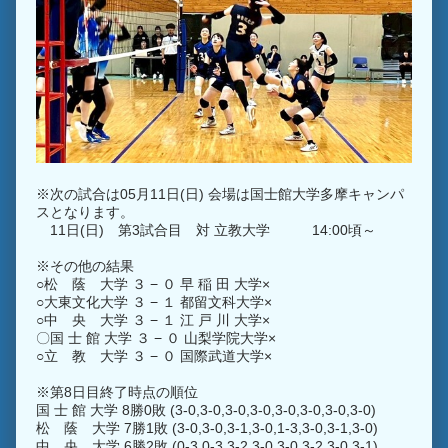
※次の試合は05月11日(日) 会場は国士館大学多摩キャンパ
スとなります。
11日(日) 第3試合目 対 立教大学 14:00頃～
※その他の結果
○松 蔭 大学 ３ − ０ 早 稲 田 大学×
○大東文化大学 ３ − １ 都留文科大学×
○中 央 大学 ３ − １ 江 戸 川 大学×
〇国 士 館 大学 ３ − ０ 山梨学院大学×
○立 教 大学 ３ − ０ 国際武道大学×
※第8日目終了時点の順位
国 士 館 大学 8勝0敗 (3-0,3-0,3-0,3-0,3-0,3-0,3-0,3-0)
松 蔭 大学 7勝1敗 (3-0,3-0,3-1,3-0,1-3,3-0,3-1,3-0)
中 央 大学 6勝2敗 (0-3,0-3,3-2,3-0,3-0,3-2,3-0,3-1)