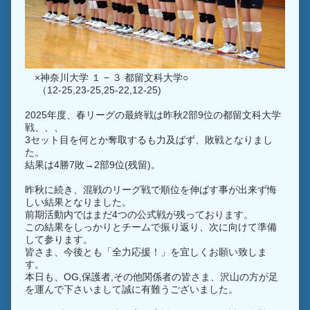
×神奈川大学 １ − ３ 都留文科大学○
（12-25,23-25,25-22,12-25)
2025年度、春リーグの最終戦は昨秋2部9位の都留文科大学
戦、、、
3セット目を何とか奪取するも力及ばず、敗戦となりまし
た。
結果は4勝7敗→2部9位(残留)。
昨秋に続き、混戦のリーグ戦で順位を伸ばす事が出来ず悔
しい結果となりました。
前期活動内ではまだ4つの公式戦が残っております。
この結果をしっかりとチームで振り返り、次に向けて準備
して参ります。
皆さま、今後とも「全力応援！」を宜しくお願い致しま
す。
本日も、OG,保護者,その他関係者の皆さま、沢山の方が足
を運んで下さいまして誠に有難うございました。