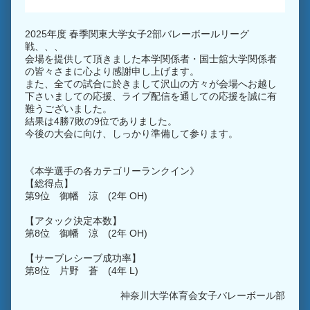
2025年度 春季関東大学女子2部バレーボールリーグ
戦、、、
会場を提供して頂きました本学関係者・国士舘大学関係者
の皆々さまに心より感謝申し上げます。
また、全ての試合に於きまして沢山の方々が会場へお越し
下さいましての応援、ライブ配信を通しての応援を誠に有
難うございました。
結果は4勝7敗の9位でありました。
今後の大会に向け、しっかり準備して参ります。
《本学選手の各カテゴリーランクイン》
【総得点】
第9位 御幡 涼 (2年 OH)
【アタック決定本数】
第8位 御幡 涼 (2年 OH)
【サーブレシーブ成功率】
第8位 片野 蒼 (4年 L)
神奈川大学体育会女子バレーボール部