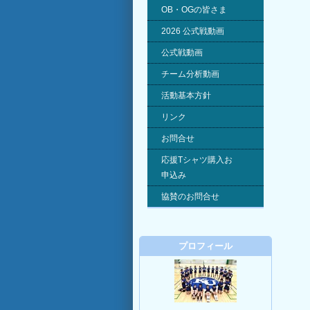
OB・OGの皆さま
2026 公式戦動画
公式戦動画
チーム分析動画
活動基本方針
リンク
お問合せ
応援Tシャツ購入お
申込み
協賛のお問合せ
プロフィール