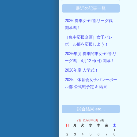
最近の記事一覧
2026 春季女子2部リーグ戦
開幕戦！
［集中応援企画］女子バレー
ボール部を応援しよう！
2026年度 春季関東女子2部リ
ーグ戦 4月12日(日) 開幕！
2026年度 入学式！
2025 体育会女子バレーボー
ル部 公式戦予定 & 結果
試合結果 etc...
7月
2026年8月
9月
日
月
火
水
木
金
土
1
2
3
4
5
6
7
8