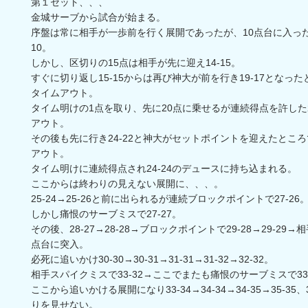
第１セット、、、
金城サーブから試合が始まる。
序盤は常に相手が一歩前を行く展開であったが、10点台に入った
10。
しかし、区切りの15点は相手が先に迎え14-15。
すぐに切り返し15-15からは再び神大が前を行き19-17となっ
タイムアウト。
タイム明けの1点を取り、先に20点に乗せるが連続得点を許した2
アウト。
その後も先に行き24-22と神大がセットポイントを迎えたとこ
アウト。
タイム明けに連続得点され24-24のデュースに持ち込まれる。
ここからは終わりの見えない展開に、、、。
25-24→25-26と前に出られるが連続ブロックポイントで27-26
しかし痛恨のサーブミスで27-27。
その後、28-27→28-28→ブロックポイントで29-28→29-29→相
点台に突入。
必死に追いかけ30-30→30-31→31-31→31-32→32-32。
相手スパイクミスで33-32→ここでまたも痛恨のサーブミスで33-
ここから追いかける展開になり33-34→34-34→34-35→35-3
りを見せない。