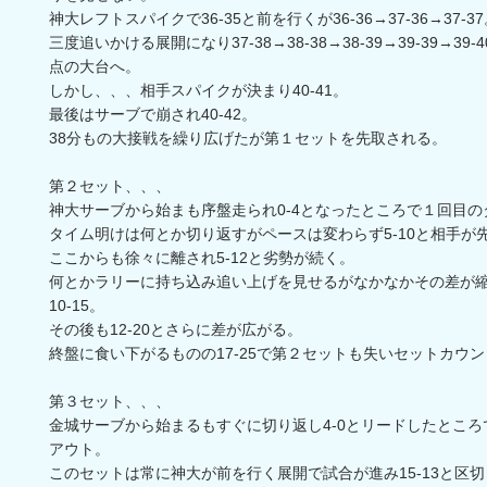
神大レフトスパイクで36-35と前を行くが36-36→37-36→37-3
三度追いかける展開になり37-38→38-38→38-39→39-39→39-
点の大台へ。
しかし、、、相手スパイクが決まり40-41。
最後はサーブで崩され40-42。
38分もの大接戦を繰り広げたが第１セットを先取される。
第２セット、、、
神大サーブから始まも序盤走られ0-4となったところで１回目の
タイム明けは何とか切り返すがペースは変わらず5-10と相手が先
ここからも徐々に離され5-12と劣勢が続く。
何とかラリーに持ち込み追い上げを見せるがなかなかその差が縮
10-15。
その後も12-20とさらに差が広がる。
終盤に食い下がるものの17-25で第２セットも失いセットカウ
第３セット、、、
金城サーブから始まるもすぐに切り返し4-0とリードしたとこ
アウト。
このセットは常に神大が前を行く展開で試合が進み15-13と区