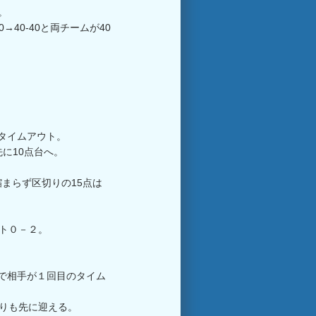
7。
40→40-40と両チームが40
タイムアウト。
に10点台へ。
まらず区切りの15点は
ント０－２。
ろで相手が１回目のタイム
切りも先に迎える。