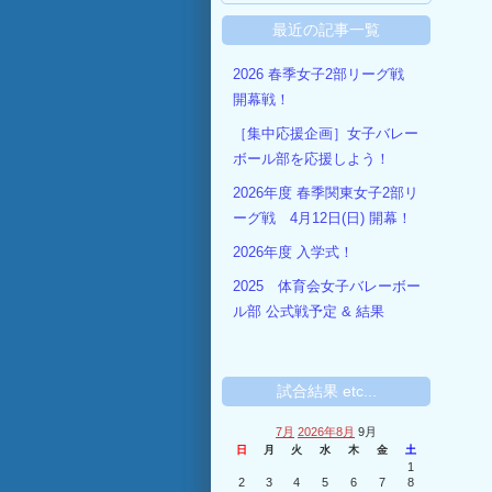
最近の記事一覧
2026 春季女子2部リーグ戦
開幕戦！
［集中応援企画］女子バレー
ボール部を応援しよう！
2026年度 春季関東女子2部リ
ーグ戦 4月12日(日) 開幕！
2026年度 入学式！
2025 体育会女子バレーボー
ル部 公式戦予定 & 結果
試合結果 etc...
7月
2026年8月
9月
日
月
火
水
木
金
土
1
2
3
4
5
6
7
8