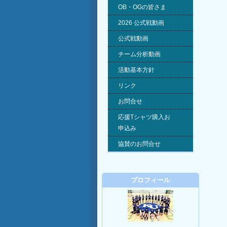
OB・OGの皆さま
2026 公式戦動画
公式戦動画
チーム分析動画
活動基本方針
リンク
お問合せ
応援Tシャツ購入お
申込み
協賛のお問合せ
プロフィール