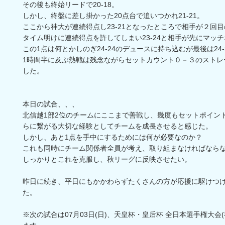
その後も終始リードで20-18。
しかし、終盤に差し掛かった20点台で追いつかれ21-21。
ここから神大が連続得点し23-21となったところで相手が２回
タイム明けに連続得点を許してしまい23-24と相手が先にマッ
この1点は何とかしのぎ24-24のデュースに持ち込むが最後は24-
1時間半に及ぶ熱戦は残念ながらセットカウント０－３のストレ
した。
本日の試合、、、
北信越1部2位のチームにここまで善戦し、幾度もセットポイン
らに繋がる大切な経験としてチームを成長させると感じた。
しかし、あと1点を手中にするためには何が必要なのか？
これも同時にチーム関係者全員が考え、取り組まなければなら
しっかりとこれを克服し、秋リーグに反映させたい。
昨日に続き、平日にもかかわらずたくさんの方が応援に駆けつ
た。
※次の試合は07月03日(日)、天皇杯・皇后杯 全日本選手権大会