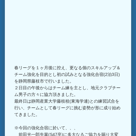
春リーグを１ヶ月後に控え、更なる個のスキルアップ＆
チーム強化を目的とし初の試みとなる強化合宿(2泊3日)
を静岡県藤枝市で行いました。
２日目の午後からはチーム練を主とし、地元クラブチー
ム男子の方々に協力頂きました。
最終日は静岡産業大学藤枝校(東海学連)との練習試合を
行い、チームとして春リーグに挑む姿勢が形に成り始め
てきました。
※今回の強化合宿に於いて、、、
前田光一郎先輩(S47卒)に多大なるご協力を賜り大変