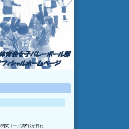
季関東リーグ第5戦が行わ