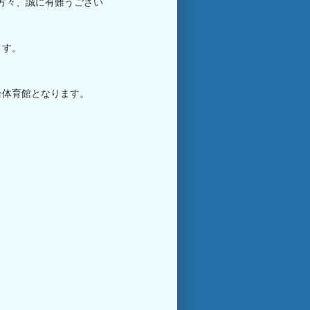
方々、誠に有難うござい
。
ます。
合体育館となります。