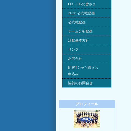
OB・OGの皆さま
2026 公式戦動画
公式戦動画
チーム分析動画
活動基本方針
リンク
お問合せ
応援Tシャツ購入お
申込み
協賛のお問合せ
プロフィール