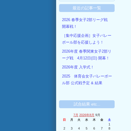
最近の記事一覧
2026 春季女子2部リーグ戦
開幕戦！
［集中応援企画］女子バレー
ボール部を応援しよう！
2026年度 春季関東女子2部リ
ーグ戦 4月12日(日) 開幕！
2026年度 入学式！
2025 体育会女子バレーボー
ル部 公式戦予定 & 結果
試合結果 etc...
7月
2026年8月
9月
日
月
火
水
木
金
土
1
2
3
4
5
6
7
8