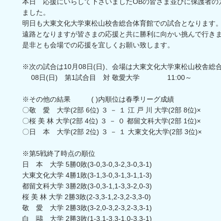
本日 応援にいらして下さいましたOBの皆さま並びに保護者の
ました。
明日も大東文化大学東松山校舎総合体育館での試合となります
遠路となりますが皆さまの応援と共に勝利に向かい挑んで行き
是非とも会場での応援を宜しくお願い致します。
※次の試合は10月08日(日)、会場は大東文化大学東松山校舎総
08日(日) 第1試合目 対 敬愛大学 11:00～
※その他の結果 ( )内順位は春季リーグ成績
〇敬 愛 大学(2部 6位) ３ － １ 江 戸 川 大学(2部 8位)×
〇桜 美 林 大学(2部 4位) ３ － ０ 都留文科大学(2部 1位)×
〇日 本 大学(2部 2位) ３ － １ 大東文化大学(2部 3位)×
※第5戦終了時点の順位
日 本 大学 5勝0敗(3-0,3-0,3-2,3-0,3-1)
大東文化大学 4勝1敗(3-1,3-0,3-1,3-1,1-3)
都留文科大学 3勝2敗(3-0,3-1,1-3,3-2,0-3)
桜 美 林 大学 2勝3敗(2-3,3-1,2-3,2-3,3-0)
敬 愛 大学 2勝3敗(3-2,0-3,2-3,2-3,3-1)
白 鷗 大学 2勝3敗(1-3,1-3,3-1,0-3,3-1)