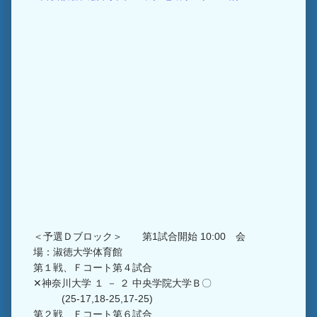
＜予選Ｄブロック＞ 第1試合開始 10:00 会
場：淑徳大学体育館
第１戦、Ｆコート第４試合
✕神奈川大学 １ － ２ 中央学院大学Ｂ〇
(25-17,18-25,17-25)
第２戦、Ｆコート第６試合