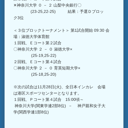
✕神奈川大学 ０ － ２ 山梨中央銀行〇
(23-25,22-25) 結果：予選Ｄブロッ
ク3位
＜３位ブロックトーナメント＞ 第1試合開始 09:30 会
場：淑徳大学体育館
１回戦、Ｅコート第２試合
〇神奈川大学 ２ － ０ 淑徳大学×
(25-19,25-22)
２回戦、Ｅコート第４試合
〇神奈川大学 ２ － ０ 育英短期大学×
(25-18,25-20)
※次の試合は11月28日(火)、全日本インカレ 会場
は港区スポーツセンターとなります。
１回戦、Ｐコート第４試合 15:00頃～
神奈川大学(関東学連2部8位) － 神戸親和女子大
学(関西学連1部8位)