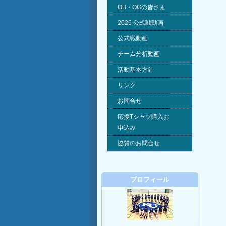
OB・OGの皆さま
2026 公式戦動画
公式戦動画
チーム分析動画
活動基本方針
リンク
お問合せ
応援Tシャツ購入お
申込み
協賛のお問合せ
プロフィール