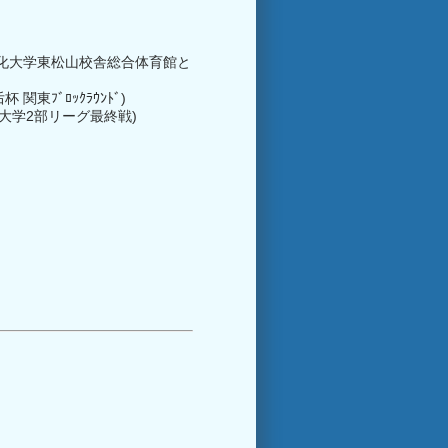
東文化大学東松山校舎総合体育館と
東ﾌﾞﾛｯｸﾗｳﾝﾄﾞ)
東大学2部リーグ最終戦)