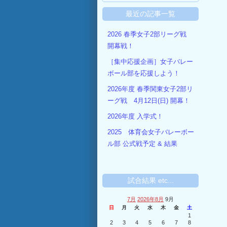
最近の記事一覧
2026 春季女子2部リーグ戦
開幕戦！
［集中応援企画］女子バレー
ボール部を応援しよう！
2026年度 春季関東女子2部リ
ーグ戦 4月12日(日) 開幕！
2026年度 入学式！
2025 体育会女子バレーボー
ル部 公式戦予定 & 結果
試合結果 etc...
7月
2026年8月
9月
日
月
火
水
木
金
土
1
2
3
4
5
6
7
8