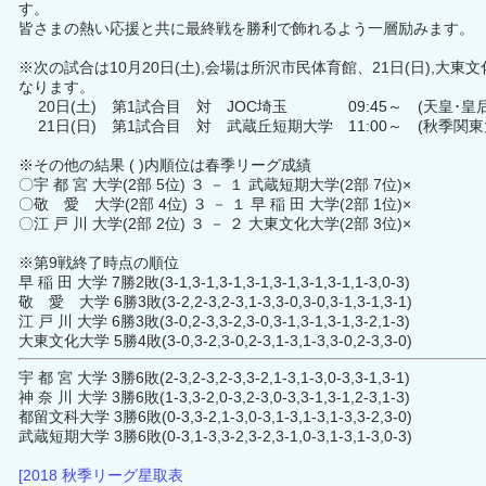
す。
皆さまの熱い応援と共に最終戦を勝利で飾れるよう一層励みます。
※次の試合は10月20日(土),会場は所沢市民体育館、21日(日),大
なります。
20日(土) 第1試合目 対 JOC埼玉 09:45～ (天皇･皇后杯 関
21日(日) 第1試合目 対 武蔵丘短期大学 11:00～ (秋季関
※その他の結果 ( )内順位は春季リーグ成績
〇宇 都 宮 大学(2部 5位) ３ － １ 武蔵短期大学(2部 7位)×
〇敬 愛 大学(2部 4位) ３ － １ 早 稲 田 大学(2部 1位)×
〇江 戸 川 大学(2部 2位) ３ － ２ 大東文化大学(2部 3位)×
※第9戦終了時点の順位
早 稲 田 大学 7勝2敗(3-1,3-1,3-1,3-1,3-1,3-1,3-1,1-3,0-3)
敬 愛 大学 6勝3敗(3-2,2-3,2-3,1-3,3-0,3-0,3-1,3-1,3-1)
江 戸 川 大学 6勝3敗(3-0,2-3,3-2,3-0,3-1,3-1,3-1,3-2,1-3)
大東文化大学 5勝4敗(3-0,3-2,3-0,2-3,1-3,1-3,3-0,2-3,3-0)
宇 都 宮 大学 3勝6敗(2-3,2-3,2-3,3-2,1-3,1-3,0-3,3-1,3-1)
神 奈 川 大学 3勝6敗(1-3,3-2,0-3,2-3,0-3,3-1,3-1,2-3,1-3)
都留文科大学 3勝6敗(0-3,3-2,1-3,0-3,1-3,1-3,1-3,3-2,3-0)
武蔵短期大学 3勝6敗(0-3,1-3,3-2,3-2,3-1,0-3,1-3,1-3,0-3)
[2018 秋季リーグ星取表