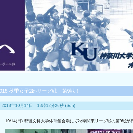
2018 秋季女子2部リーグ戦 第9戦！
2018年10月14日 13時12分26秒 (Sun)
10/14(日) 都留文科大学体育館会場にて秋季関東リーグ戦の第9戦