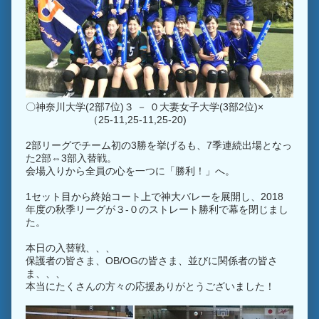
〇神奈川大学(2部7位)３ － ０大妻女子大学(3部2位)×
（25-11,25-11,25-20)
2部リーグでチーム初の3勝を挙げるも、7季連続出場となっ
た2部⇔3部入替戦。
会場入りから全員の心を一つに「勝利！」へ。
1セット目から終始コート上で神大バレーを展開し、2018
年度の秋季リーグが３-０のストレート勝利で幕を閉じまし
た。
本日の入替戦、、、
保護者の皆さま、OB/OGの皆さま、並びに関係者の皆さ
ま、、、
本当にたくさんの方々の応援ありがとうございました！