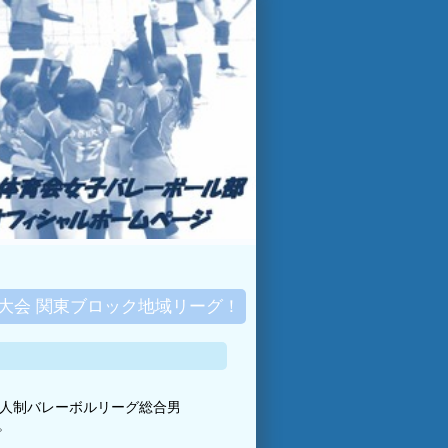
勝大会 関東ブロック地域リーグ！
国６人制バレーボルリーグ総合男
。