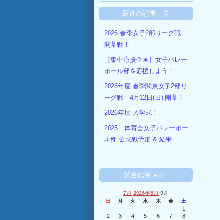
最近の記事一覧
2026 春季女子2部リーグ戦
開幕戦！
［集中応援企画］女子バレー
ボール部を応援しよう！
2026年度 春季関東女子2部リ
ーグ戦 4月12日(日) 開幕！
2026年度 入学式！
2025 体育会女子バレーボー
ル部 公式戦予定 & 結果
試合結果 etc...
7月
2026年8月
9月
日
月
火
水
木
金
土
1
2
3
4
5
6
7
8