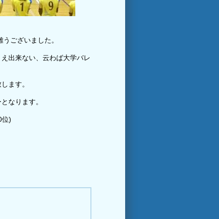
難うございました。
さえ出来ない、云わば大学バレ
致します。
ーとなります。
位)