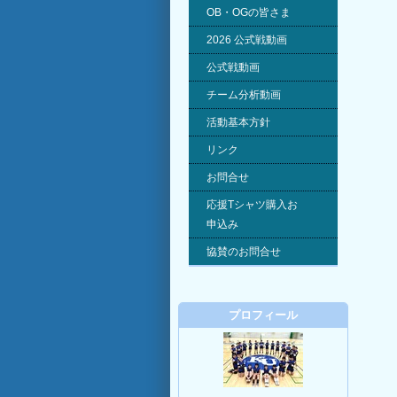
OB・OGの皆さま
2026 公式戦動画
公式戦動画
チーム分析動画
活動基本方針
リンク
お問合せ
応援Tシャツ購入お
申込み
協賛のお問合せ
プロフィール