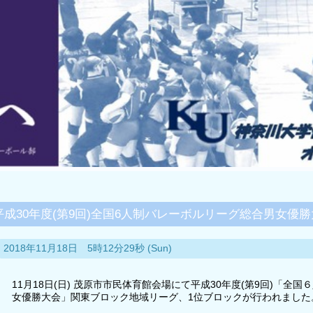
平成30年度(第9回)全国6人制バレーボルリーグ総合男女優
2018年11月18日 5時12分29秒 (Sun)
11月18日(日) 茂原市市民体育館会場にて平成30年度(第9回)「全
女優勝大会」関東ブロック地域リーグ、1位ブロックが行われました