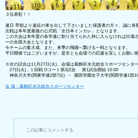
３位表彰！！
連日 早朝より遠征の車を出して下さいました保護者の方々、誠に有
次戦は本年度最後の公式戦「全日本インカレ」となります。
この大会は本年度の各学連に割り当てられた枠に入らなければ出場
ーの全国大会となります。
今チームの集大成、また、来季の飛躍へ繋げる一戦となります。
平日開催ではございますが、是非とも会場での応援を宜しくお願い
※次の試合は11月27日(火)、会場は葛飾区水元総合スポーツセンタ
27日(火) , １回戦 Oコート第3試合 第1試合開始 10:00
神奈川大学(関東学連2部7位) － 園田学園女子大学(関西学連1部10
会 場：葛飾区水元総合スポーツセンター
この記事にコメントする