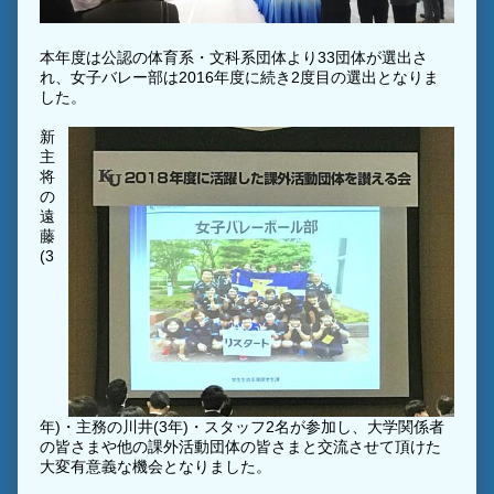
本年度は公認の体育系・文科系団体より33団体が選出さ
れ、女子バレー部は2016年度に続き2度目の選出となりま
した。
新
主
将
の
遠
藤
(3
年)・主務の川井(3年)・スタッフ2名が参加し、大学関係者
の皆さまや他の課外活動団体の皆さまと交流させて頂けた
大変有意義な機会となりました。