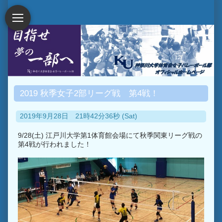
2019 秋季女子2部リーグ戦 第4戦！
2019年9月28日 21時42分36秒 (Sat)
9/28(土) 江戸川大学第1体育館会場にて秋季関東リーグ戦の
第4戦が行われました！