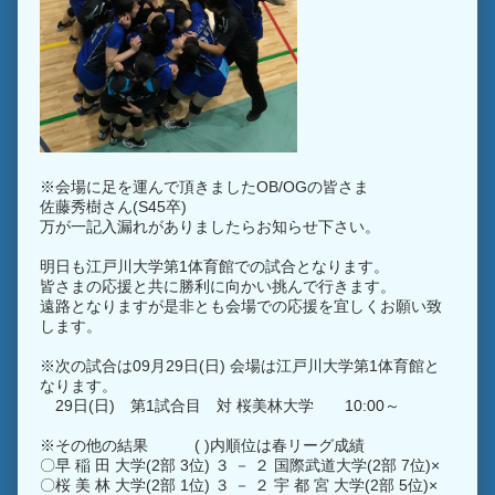
※会場に足を運んで頂きましたOB/OGの皆さま
佐藤秀樹さん(S45卒)
万が一記入漏れがありましたらお知らせ下さい。
明日も江戸川大学第1体育館での試合となります。
皆さまの応援と共に勝利に向かい挑んで行きます。
遠路となりますが是非とも会場での応援を宜しくお願い致
します。
※次の試合は09月29日(日) 会場は江戸川大学第1体育館と
なります。
29日(日) 第1試合目 対 桜美林大学 10:00～
※その他の結果 ( )内順位は春リーグ成績
〇早 稲 田 大学(2部 3位) ３ － ２ 国際武道大学(2部 7位)×
〇桜 美 林 大学(2部 1位) ３ － ２ 宇 都 宮 大学(2部 5位)×