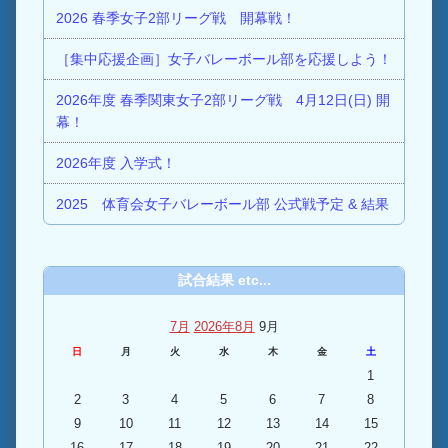
2026 春季女子2部リーグ戦 開幕戦！
［集中応援企画］女子バレーボール部を応援しよう！
2026年度 春季関東女子2部リーグ戦 4月12日(日) 開
幕！
2026年度 入学式！
2025 体育会女子バレーボール部 公式戦予定 & 結果
試合結果 etc...
7月
2026年8月
9月
日
月
火
水
木
金
土
1
2
3
4
5
6
7
8
9
10
11
12
13
14
15
16
17
18
19
20
21
22