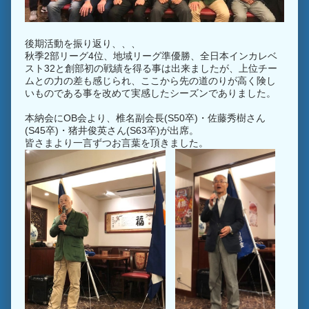
後期活動を振り返り、、、
秋季2部リーグ4位、地域リーグ準優勝、全日本インカレベ
スト32と創部初の戦績を得る事は出来ましたが、上位チー
ムとの力の差も感じられ、ここから先の道のりが高く険し
いものである事を改めて実感したシーズンでありました。
本納会にOB会より、椎名副会長(S50卒)・佐藤秀樹さん
(S45卒)・猪井俊英さん(S63卒)が出席。
皆さまより一言ずつお言葉を頂きました。