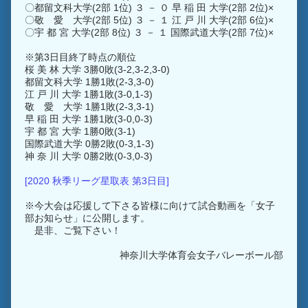
〇都留文科大学(2部 1位) ３ － ０ 早 稲 田 大学(2部 2位)×
〇敬 愛 大学(2部 5位) ３ － １ 江 戸 川 大学(2部 6位)×
〇宇 都 宮 大学(2部 8位) ３ － １ 国際武道大学(2部 7位)×
※第3日目終了時点の順位
桜 美 林 大学 3勝0敗(3-2,3-2,3-0)
都留文科大学 1勝1敗(2-3,3-0)
江 戸 川 大学 1勝1敗(3-0,1-3)
敬 愛 大学 1勝1敗(2-3,3-1)
早 稲 田 大学 1勝1敗(3-0,0-3)
宇 都 宮 大学 1勝0敗(3-1)
国際武道大学 0勝2敗(0-3,1-3)
神 奈 川 大学 0勝2敗(0-3,0-3)
[2020 秋季リーグ星取表 第3日目]
※今大会は応援して下さる皆様に向けて試合動画を「女子
部お知らせ」に公開します。
是非、ご覧下さい！
神奈川大学体育会女子バレーボール部