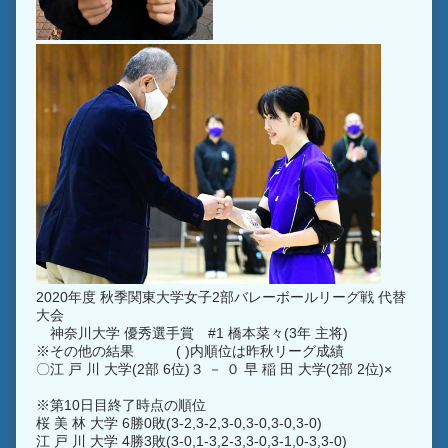
2020年度 秋季関東大学女子2部バレーボールリーグ戦 代替
大会
神奈川大学 優秀選手賞 #1 橋本菜々(3年 主将)
※その他の結果 ( )内順位は昨秋リーグ成績
〇江 戸 川 大学(2部 6位)３ － ０ 早 稲 田 大学(2部 2位)×
※第10日目終了時点の順位
桜 美 林 大学 6勝0敗(3-2,3-2,3-0,3-0,3-0,3-0)
江 戸 川 大学 4勝3敗(3-0,1-3,2-3,3-0,3-1,0-3,3-0)