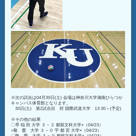
※次の試合は04月30日(土) 会場は神奈川大学湘南ひらつか
キャンパス体育館となります。
30日(土) 第2試合目 対 国際武道大学 13:30～(予定)
※その他の結果
〇早 稲 田 大学 ３ − ２ 都留文科大学×（04/23）
○敬 愛 大学 ３ − ０ 宇 都 宮 大学×（04/23）
〇敬 愛 大学 ３ − ０ 都留文科大学×（04/24）