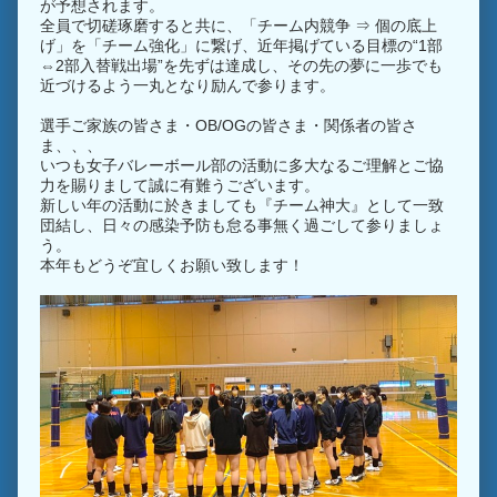
が予想されます。
全員で切磋琢磨すると共に、「チーム内競争 ⇒ 個の底上
げ」を「チーム強化」に繋げ、近年掲げている目標の“1部
⇔2部入替戦出場”を先ずは達成し、その先の夢に一歩でも
近づけるよう一丸となり励んで参ります。
選手ご家族の皆さま・OB/OGの皆さま・関係者の皆さ
ま、、、
いつも女子バレーボール部の活動に多大なるご理解とご協
力を賜りまして誠に有難うございます。
新しい年の活動に於きましても『チーム神大』として一致
団結し、日々の感染予防も怠る事無く過ごして参りましょ
う。
本年もどうぞ宜しくお願い致します！