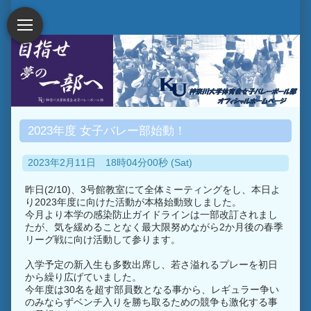
2023年度 女子バレー部始動！
2023年2月11日 18時04分00秒 (Sat)
昨日(2/10)、3号館教室にて全体ミーティングをし、本日よ
り2023年度に向けた活動が本格始動致しました。
今月より本学の感染防止ガイドラインは一部改訂されまし
たが、気を緩めることなく最大限努めながら2か月後の春季
リーグ戦に向け活動して参ります。
入学予定の新入生も多数出席し、若さ溢れるプレーを初日
から繰り広げていました。
今年度は30名を超す部員数となる事から、レギュラー争い
のみならずベンチ入りを勝ち取るための競争も激化する事