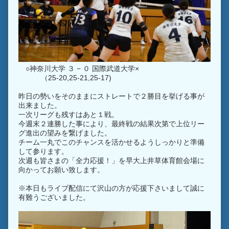
○神奈川大学 ３ − ０ 国際武道大学×
（25-20,25-21,25-17)
昨日の勢いをそのままにストレートで２勝目を挙げる事が
出来ました。
一次リーグも残すはあと１戦。
今週末２連勝した事により、最終戦の結果次第で上位リー
グ進出の望みを繋げました。
チーム一丸でこのチャンスを活かせるようしっかりと準備
して参ります。
次週も皆さまの「全力応援！」を早大上井草体育館会場に
向かってお願い致します。
※本日もライブ配信にて沢山の方が応援下さいまして誠に
有難うございました。