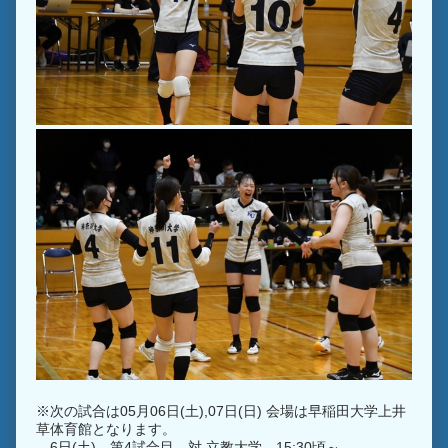
※次の試合は05月06日(土),07日(日) 会場は早稲田大学上井
草体育館となります。
6日(土) 第4試合目 対 立教大学 15:30頃～