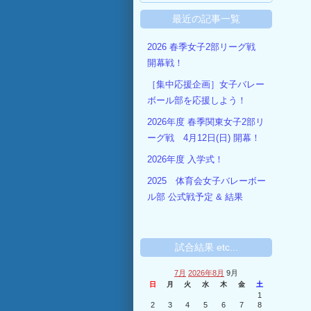
最近の記事一覧
2026 春季女子2部リーグ戦
開幕戦！
［集中応援企画］女子バレー
ボール部を応援しよう！
2026年度 春季関東女子2部リ
ーグ戦 4月12日(日) 開幕！
2026年度 入学式！
2025 体育会女子バレーボー
ル部 公式戦予定 & 結果
試合結果 etc...
7月
2026年8月
9月
日
月
火
水
木
金
土
1
2
3
4
5
6
7
8