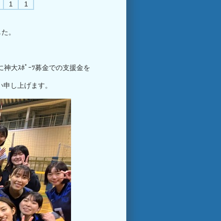
1
1
した。
神大ｽﾎﾟｰﾂ募金での支援金を
い申し上げます。