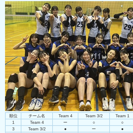
順位
チーム名
Team 4
Team 3/2
Team 1
1
Team 4
ー
○
○
3
Team 3/2
●
ー
●