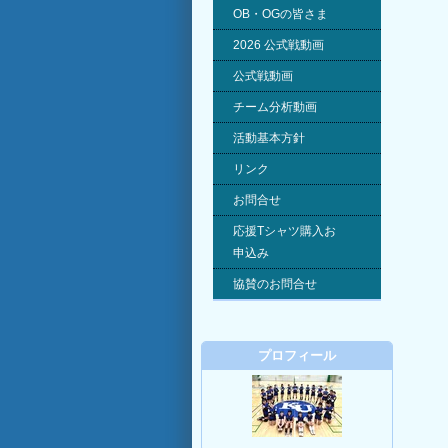
OB・OGの皆さま
2026 公式戦動画
公式戦動画
チーム分析動画
活動基本方針
リンク
お問合せ
応援Tシャツ購入お
申込み
協賛のお問合せ
プロフィール