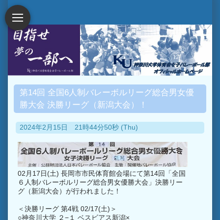
第14回 全国6人制バレーボルリーグ総合男女優
勝大会 決勝リーグ（新潟大会）！
2024年2月15日 21時44分50秒 (Thu)
02月17日(土) 長岡市市民体育館会場にて第14回「全国
６人制バレーボルリーグ総合男女優勝大会」決勝リー
グ（新潟大会）が行われました！
＜決勝リーグ 第4戦 02/17(土)＞
○神奈川大学 ２−１ ベスビアス新潟×