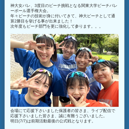
神大女バレ、3度目のビーチ挑戦となる関東大学ビーチバレ
ーボール選手権大会。
年々ビーチの技術が身に付いてきて、神大ビーチとして通
算2勝目を挙げる事が出来ました！
次年度もビーチ部門を更に強化して参ります。。。
会場にて応援下さいました保護者の皆さま、ライブ配信で
応援下さいました皆さま、誠に有難うございました。
明日(7/7)は前期活動最後の公式戦となります。