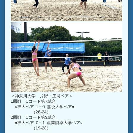
＜神奈川大学 片野・庄司ペア＞
1回戦 Cコート第7試合
○神大ペア １−０ 嘉悦大学ペア●
（28-24）
2回戦 Cコート第9試合
●神大ペア ０−１ 産業能率大学ペア○
（19-28）