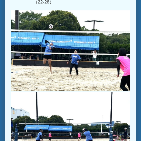
（22-28）