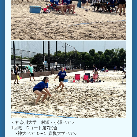
＜神奈川大学 村瀬・小澤ペア＞
1回戦 Dコート第7試合
×神大ペア ０−１ 嘉悦大学ペア○