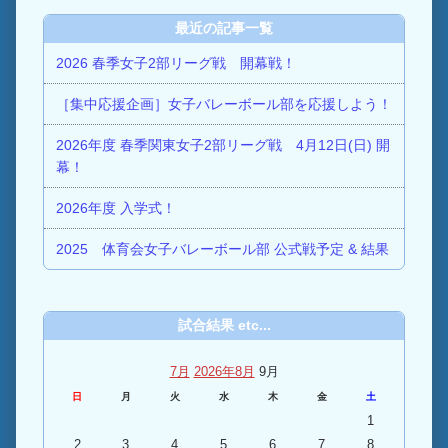
最近の記事一覧
2026 春季女子2部リーグ戦 開幕戦！
［集中応援企画］女子バレーボール部を応援しよう！
2026年度 春季関東女子2部リーグ戦 4月12日(日) 開
幕！
2026年度 入学式！
2025 体育会女子バレーボール部 公式戦予定 & 結果
試合結果 etc...
7月
2026年8月
9月
日
月
火
水
木
金
土
1
2
3
4
5
6
7
8