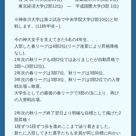
東京経済大学(2部12位) ― 平成国際大学(3部 1位)
※神奈川大学は第２試合で中央学院大学(2部10位)と対
戦します。(11時半頃～)
今の神大女子を支えてきた5名の4年生、、、
入部した春リーグは4部2位(リーグ改変により昇格降格
なし)。
1年次の秋リーグも4部2位ではありましたが自動昇格で
3部へ(3部12位)。
2年次の春リーグは3部7位、秋リーグは3部6位。
3年次の春リーグは3部3位、秋リーグは3部2位での入替
戦出場→敗退。
大学生としての最後の春リーグで3部の頂に上り、再び
の入替戦出場。
2年次の秋リーグ終了翌日より明確な目標として掲げた2
部昇格！
1段ずつ1段ずつ歩を進めここまで辿り着きました。
新たに入部してきた選手たちも全員が同じ目標に向かい