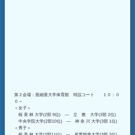
第２会場：亜細亜大学体育館 特設コート １０：０
０～
＜女子＞
桜 美 林 大学(2部 9位) ― 立 教 大学(3部 2位)
中央学院大学(2部10位) ― 神 奈 川 大学(3部 1位)
＜男子＞
桜 美 林 大学(2部11位) ― 産業能率大学(3部 2位)