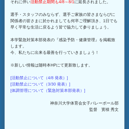
それに伴い
活動禁止期間も4/8～8/1
に延長されました。
選手・スタッフのみならず、選手ご家族の皆さまならびに
関係者の皆さまに於かれましても何卒ご理解頂き、1日でも
早く平常な生活に戻るよう皆で協力して参りましょう。
本学緊急対策本部発表の『感染予防・健康管理』を掲載致
します。
今、私たちに出来る最善を行っていきましょう！
※新しい情報は随時本HPにて更新致します。
[活動禁止について（4/8 発表）]
[活動禁止について（3/30 発表）]
[体調管理について（緊急対策本部発表）]
神奈川大学体育会女子バレーボール部
監督 寳積 秀文