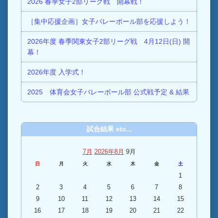
2026 春季女子2部リーグ戦 開幕戦！
［集中応援企画］女子バレーボール部を応援しよう！
2026年度 春季関東女子2部リーグ戦 4月12日(日) 開
幕！
2026年度 入学式！
2025 体育会女子バレーボール部 公式戦予定 & 結果
試合結果 etc...
7月
2026年8月
9月
日
月
火
水
木
金
土
1
2
3
4
5
6
7
8
9
10
11
12
13
14
15
16
17
18
19
20
21
22