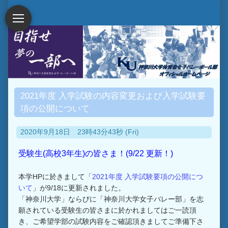
2021年度 入学試験の内容変更および入学試験要
項の公開について
2020年9月18日 23時43分43秒 (Fri)
受験生(高校3年生)の皆さま！(9/22 更新！)
本学HPに於きまして「
2021年度 入学試験要項の公開につ
いて
」が9/18に更新されました。
「神奈川大学」ならびに「神奈川大学女子バレー部」を志
願されている受験生の皆さまに於かれましてはご一読頂
き、ご希望学部の試験内容をご確認頂きましてご準備下さ