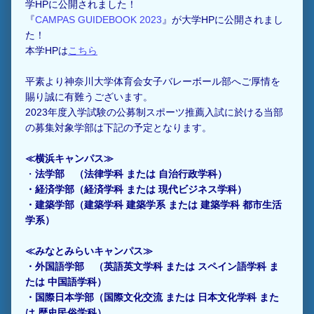
学HPに公開されました！
『
CAMPAS GUIDEBOOK 2023
』が大学HPに公開されまし
た！
本学HPは
こちら
平素より神奈川大学体育会女子バレーボール部へご厚情を
賜り誠に有難うございます。
2023年度入学試験の公募制スポーツ推薦入試に於ける当部
の募集対象学部は下記の予定となります。
≪横浜キャンパス≫
・
法学部
（法律学科 または 自治行政学科
）
・
経済学部
（経済学科 または 現代ビジネス学科）
・
建築学部
（建築学科 建築学系 または 建築学科 都市生活
学系）
≪みなとみらいキャンパス≫
・
外国語学部
（英語英文学科 または スペイン語学科 ま
たは 中国語学科）
・
国際日本学部
（国際文化交流 または 日本文化学科 また
は 歴史民俗学科）