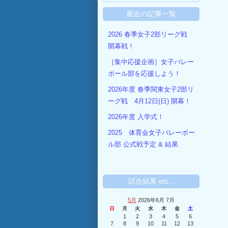
最近の記事一覧
2026 春季女子2部リーグ戦
開幕戦！
［集中応援企画］女子バレー
ボール部を応援しよう！
2026年度 春季関東女子2部リ
ーグ戦 4月12日(日) 開幕！
2026年度 入学式！
2025 体育会女子バレーボー
ル部 公式戦予定 & 結果
試合結果 etc...
5月
2026年6月 7月
日
月
火
水
木
金
土
1
2
3
4
5
6
7
8
9
10
11
12
13