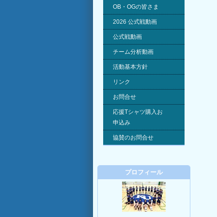
OB・OGの皆さま
2026 公式戦動画
公式戦動画
チーム分析動画
活動基本方針
リンク
お問合せ
応援Tシャツ購入お
申込み
協賛のお問合せ
プロフィール