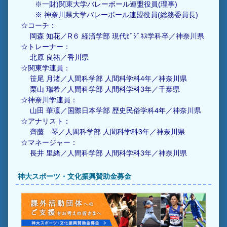
※一財)関東大学バレーボール連盟役員(理事)
※ 神奈川県大学バレーボール連盟役員(総務委員長)
☆コーチ：
岡森 知花／R６ 経済学部 現代ﾋﾞｼﾞﾈｽ学科卒／神奈川県
☆トレーナー：
北原 良祐／香川県
☆関東学連員：
笹尾 月渚／人間科学部 人間科学科4年／神奈川県
栗山 瑞希／人間科学部 人間科学科3年／千葉県
☆神奈川学連員：
山田 華凜／国際日本学部 歴史民俗学科4年／神奈川県
☆アナリスト：
齊藤 琴／人間科学部 人間科学科3年／神奈川県
☆マネージャー：
長井 里緒／人間科学部 人間科学科3年／神奈川県
神大スポーツ・文化振興賛助金募金