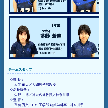
チームスタッフ
☆部 長：
衣笠 竜太／人間科学部教授
☆名誉監督：
矢野 博／神大名誉教授／神奈川県
☆監 督：
宝積 秀文／H５ 工学部 建築学科卒／神奈川県