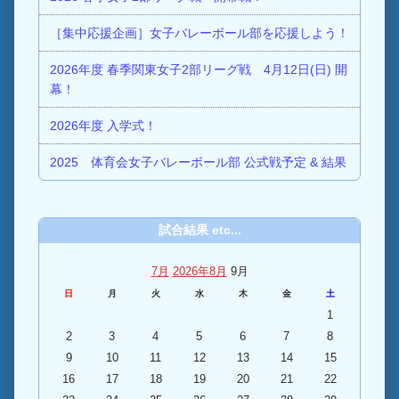
［集中応援企画］女子バレーボール部を応援しよう！
2026年度 春季関東女子2部リーグ戦 4月12日(日) 開
幕！
2026年度 入学式！
2025 体育会女子バレーボール部 公式戦予定 & 結果
試合結果 etc...
7月
2026年8月
9月
日
月
火
水
木
金
土
1
2
3
4
5
6
7
8
9
10
11
12
13
14
15
16
17
18
19
20
21
22